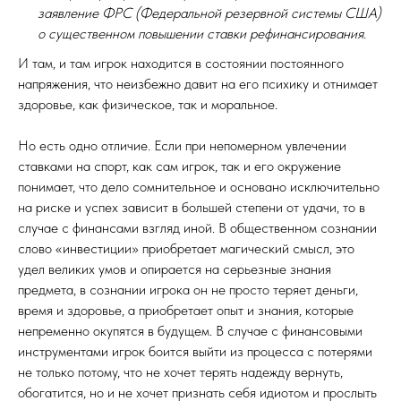
заявление ФРС (Федеральной резервной системы США)
о существенном повышении ставки рефинансирования.
И там, и там игрок находится в состоянии постоянного
напряжения, что неизбежно давит на его психику и отнимает
здоровье, как физическое, так и моральное.
Но есть одно отличие. Если при непомерном увлечении
ставками на спорт, как сам игрок, так и его окружение
понимает, что дело сомнительное и основано исключительно
на риске и успех зависит в большей степени от удачи, то в
случае с финансами взгляд иной. В общественном сознании
слово «инвестиции» приобретает магический смысл, это
удел великих умов и опирается на серьезные знания
предмета, в сознании игрока он не просто теряет деньги,
время и здоровье, а приобретает опыт и знания, которые
непременно окупятся в будущем. В случае с финансовыми
инструментами игрок боится выйти из процесса с потерями
не только потому, что не хочет терять надежду вернуть,
обогатится, но и не хочет признать себя идиотом и прослыть