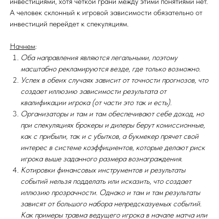
инвестициями, хотя четкой грани между этими понятиями нет.
А человек склонный к игровой зависимости обязательно от
инвестиций перейдет к спекуляциям.
Начнем
:
Оба направления являются легальными, поэтому
масштабно рекламируются везде, где только возможно.
Успех в обеих случаях зависит от точности прогнозов, что
создает иллюзию зависимости результата от
квалификации игрока (от части это так и есть).
Организаторы и там и там обеспечивают себе доход, но
при спекуляциях брокеры и дилеры берут комиссионные,
как с прибыли, так и с убытков, а букмекер прячет свой
интерес в системе коэффициентов, которые делают риск
игрока выше заданного размера вознаграждения.
Котировки финансовых инструментов и результаты
событий нельзя подделать или исказить, что создает
иллюзию прозрачности. Однако и там и там результаты
зависят от большого набора непредсказуемых событий.
Как примеры травма ведущего игрока в начале матча или