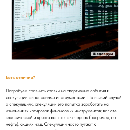
.
Есть отличие?
Попробуем сравнить ставки на спортивные события и
спекуляции финансовыми инструментами. На всякий случай
о спекуляциях, спекуляции это попытка заработать на
изменениях котировок финансовых инструментов: валюте
классической и крипто валюте, фьючерсах (например, на
нефть), акциях и.т.д. Спекуляции часто путают с