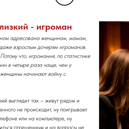
лизкий - игроман
овном адресована женщинам, мамам,
 даже взрослым дочерям игроманов.
Потому что, игромания, по статистике
чин в четыре раза чаще, чем у
 женщины начинают войну с
ий выглядит так – живут рядом и
енного не происходит, ну поигрывает
елефоне или на компьютере, ну
иться отрешенным и на вопросы не