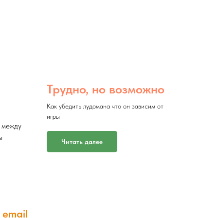
Трудно, но возможно
Как убедить лудомана что он зависим от
игры
ь между
ы
Читать далее
email