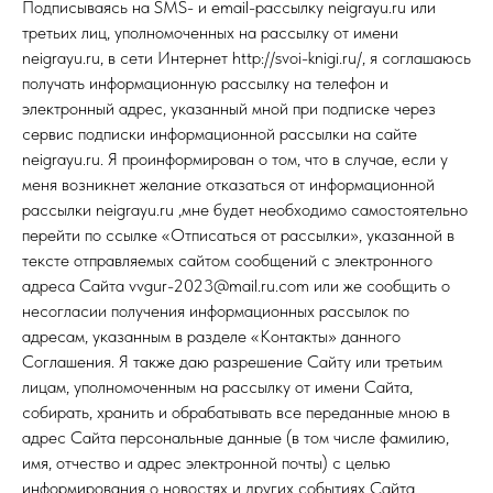
Подписываясь на SMS- и email-рассылку neigrayu.ru или
третьих лиц, уполномоченных на рассылку от имени
neigrayu.ru, в сети Интернет http://svoi-knigi.ru/, я соглашаюсь
получать информационную рассылку на телефон и
электронный адрес, указанный мной при подписке через
сервис подписки информационной рассылки на сайте
neigrayu.ru. Я проинформирован о том, что в случае, если у
меня возникнет желание отказаться от информационной
рассылки neigrayu.ru ,мне будет необходимо самостоятельно
перейти по ссылке «Отписаться от рассылки», указанной в
тексте отправляемых сайтом сообщений с электронного
адреса Сайта vvgur-2023@mail.ru.com или же сообщить о
несогласии получения информационных рассылок по
адресам, указанным в разделе «Контакты» данного
Соглашения. Я также даю разрешение Сайту или третьим
лицам, уполномоченным на рассылку от имени Сайта,
собирать, хранить и обрабатывать все переданные мною в
адрес Сайта персональные данные (в том числе фамилию,
имя, отчество и адрес электронной почты) с целью
информирования о новостях и других событиях Сайта.