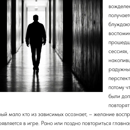
вожделе
получает
блуждаю
воспоми
прошедш
сессиях,
накопив
радужных
перспект
потому ч
были до
повторят
рый мало кто из зависимых осознает, – желание восп
оявляется в игре. Рано или поздно повториться главн