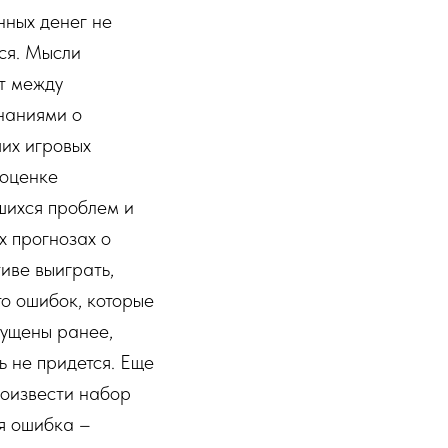
нных денег не
ся. Мысли
т между
наниями о
их игровых
 оценке
шихся проблем и
 прогнозах о
иве выиграть,
то ошибок, которые
пущены ранее,
ь не придется. Еще
роизвести набор
ая ошибка –