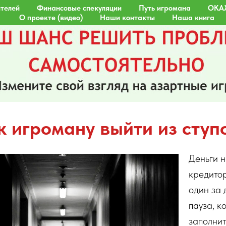
телей
Финансовые спекуляции
Путь игромана
ОКА
О проекте (видео)
Наши контакты
Наша книга
к игроману выйти из ступ
Деньги н
кредито
один за 
пауза, к
заполнит