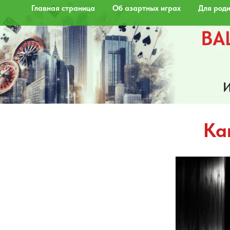
Главная страница
Об азартных играх
Для роди
Ка