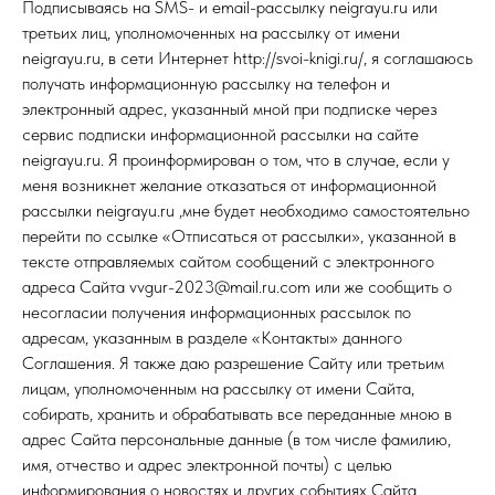
Подписываясь на SMS- и email-рассылку neigrayu.ru или
третьих лиц, уполномоченных на рассылку от имени
neigrayu.ru, в сети Интернет http://svoi-knigi.ru/, я соглашаюсь
получать информационную рассылку на телефон и
электронный адрес, указанный мной при подписке через
сервис подписки информационной рассылки на сайте
neigrayu.ru. Я проинформирован о том, что в случае, если у
меня возникнет желание отказаться от информационной
рассылки neigrayu.ru ,мне будет необходимо самостоятельно
перейти по ссылке «Отписаться от рассылки», указанной в
тексте отправляемых сайтом сообщений с электронного
адреса Сайта vvgur-2023@mail.ru.com или же сообщить о
несогласии получения информационных рассылок по
адресам, указанным в разделе «Контакты» данного
Соглашения. Я также даю разрешение Сайту или третьим
лицам, уполномоченным на рассылку от имени Сайта,
собирать, хранить и обрабатывать все переданные мною в
адрес Сайта персональные данные (в том числе фамилию,
имя, отчество и адрес электронной почты) с целью
информирования о новостях и других событиях Сайта.